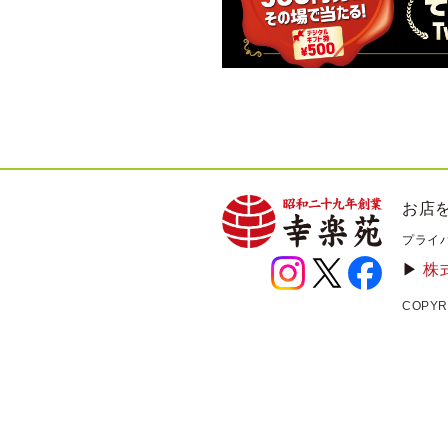
お店
プライ
▶
株
COPYRI