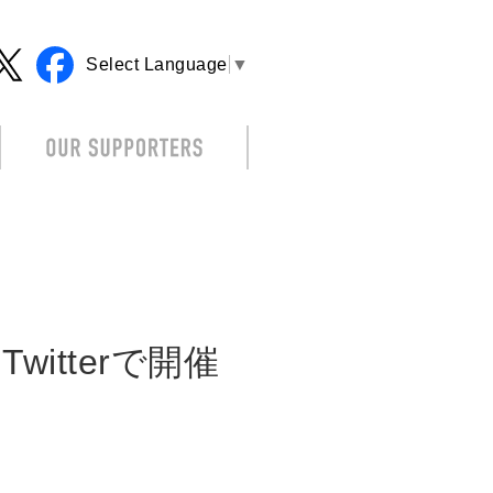
Select Language
▼
itterで開催